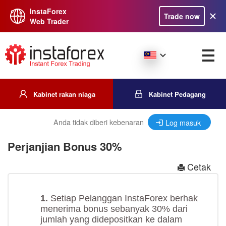
InstaForex
Trade now
Web Trader
Kabinet rakan niaga
Kabinet Pedagang
Anda tidak diberi kebenaran
Log masuk
Perjanjian Bonus 30%
Cetak