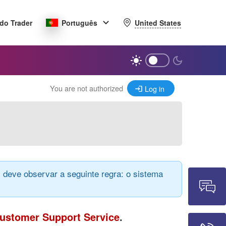
United States
do Trader
Português
You are not authorized
Log in
 deve observar a seguinte regra: o sistema
ustomer Support Service
.