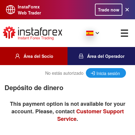
InstaForex
Trade now
Web Trader
Área del Socio
Área del Operador
No estás autorizado
Inicia sesión
Depósito de dinero
This payment option is not available for your
account. Please, contact
Customer Support
Service
.