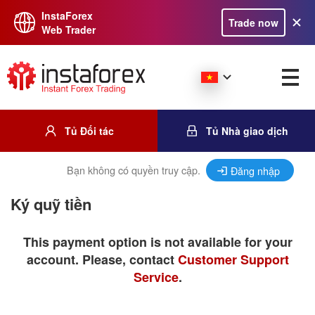
InstaForex
Trade now
Web Trader
Tủ Đối tác
Tủ Nhà giao dịch
Bạn không có quyền truy cập.
Đăng nhập
Ký quỹ tiền
This payment option is not available for your
account. Please, contact
Customer Support
Service
.